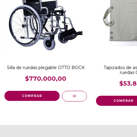
Silla de ruedas plegable OTTO BOCK
Tapizados de asi
ruedas 
$770.000,00
$53.8