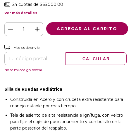
24
cuotas de
$65.000,00
Ver más detalles
CAMBIAR CP
Entregas para el CP:
Medios de envío
CALCULAR
No sé mi código postal
Silla de Ruedas Pediátrica
Construida en Acero y con cruceta extra resistente para
manejo estable por mas tiempo.
Tela de asiento de alta resistencia e ignífuga, con velcro
para fijar el cojín de posicionamiento y con bolsillo en la
parte posterior del respaldo.