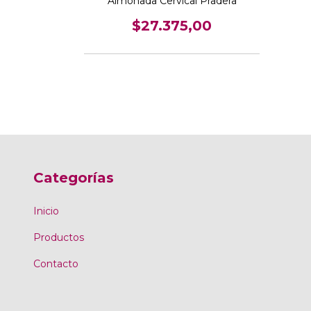
a cuadrado
Almohada Cervical Pradera
o
$27.375,00
00
Categorías
Inicio
Productos
Contacto