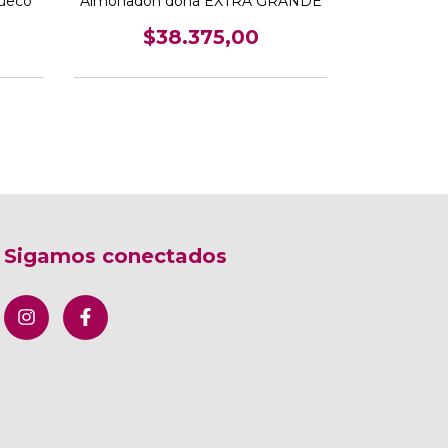
ueco
Almohadón dona EXTRA GRANDE
$1
$38.375,00
Sigamos conectados