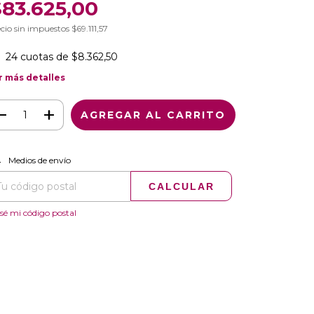
$83.625,00
cio sin impuestos
$69.111,57
24
cuotas de
$8.362,50
r más detalles
CAMBIAR CP
regas para el CP:
Medios de envío
CALCULAR
sé mi código postal