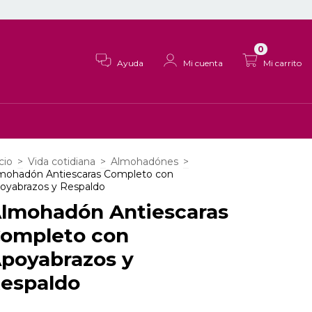
0
Ayuda
Mi cuenta
Mi carrito
cio
>
Vida cotidiana
>
Almohadónes
>
mohadón Antiescaras Completo con
oyabrazos y Respaldo
lmohadón Antiescaras
ompleto con
poyabrazos y
espaldo