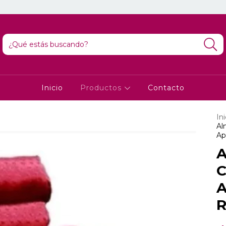
Inicio
Productos
Contacto
Ini
Al
Ap
A
C
A
R