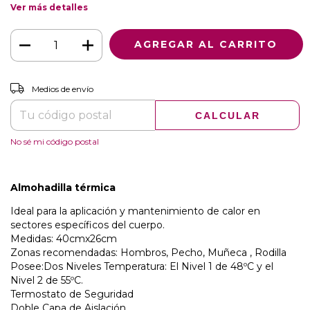
Ver más detalles
CAMBIAR CP
Entregas para el CP:
Medios de envío
CALCULAR
No sé mi código postal
Almohadilla térmica
Ideal para la aplicación y mantenimiento de calor en
sectores específicos del cuerpo.
Medidas: 40cmx26cm
Zonas recomendadas: Hombros, Pecho, Muñeca , Rodilla
Posee:Dos Niveles Temperatura: El Nivel 1 de 48ºC y el
Nivel 2 de 55ºC.
Termostato de Seguridad
Doble Capa de Aislación